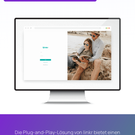
Social Media Inhalte beauftragen
USER GROUPS
Für Marken
Für Talentmanager
Für Agenturen
Preise
Ressourcen
WISSENSWERTES
Blog
Hilfe
Demo
Die Plug-and-Play-Lösung von linkr bietet einen