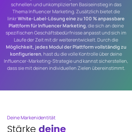
schnellen und unkomplizierten Basiseinstieg in das
UNTERNEHMEN
Thema Influencer Marketing. Zusätzlich bietet die
Über uns
linkr
White-Label-Lösung eine zu 100 % anpassbare
Karriere
Plattform für Influencer Marketing
, die sich an deine
spezifischen Geschäftsbedürfnisse anpasst und sich im
Partner
Laufe der Zeit mit dir weiterentwickelt. Durch die
Presse
Möglichkeit, jedes Modul der Plattform vollständig zu
konfigurieren
, hast du die volle Kontrolle über deine
Influencer-Marketing-Strategie und kannst sicherstellen,
dass sie mit deinen individuellen Zielen übereinstimmt.
Deine Markenidentität
Stärke
deine