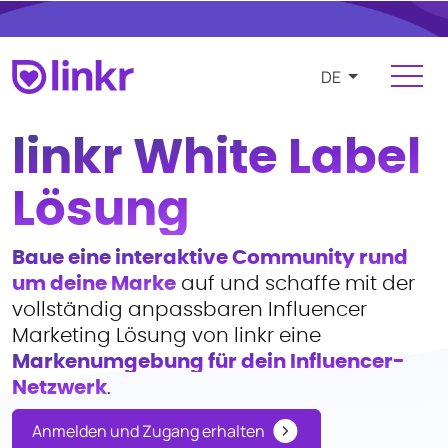
DE
Anmelden
Registrieren
linkr White Label
Für Influencer
Lösung
Plattform
Baue eine interaktive Community rund
FUNKTIONEN
um deine Marke
auf und schaffe mit der
Influencer finden und verwalten
vollständig anpassbaren Influencer
Kampagnen und Kooperationen
Marketing Lösung von linkr eine
Markenumgebung für dein Influencer-
Produkt- und e-commerce Integration
Netzwerk
.
Budgets und Vergütungen
Anmelden und Zugang erhalten
Zahlungen und Rechnungslegung