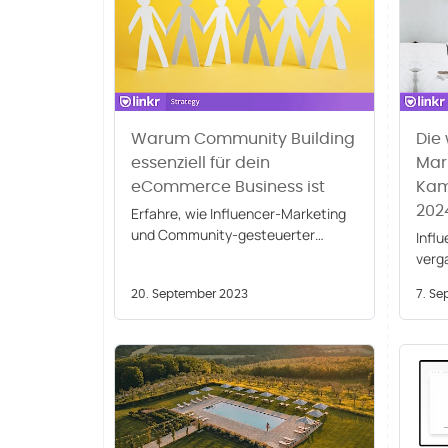
Warum Community Building
Die 
essenziell für dein
Mar
eCommerce Business ist
Kam
2024
Erfahre, wie Influencer-Marketing
und Community-gesteuerter
Influ
Handel deine E-Commerce-Marke
verg
verbessern können. Tauche ein in
wirk
Branding, Influencer-
20. September 2023
7. S
unse
Kooperationen