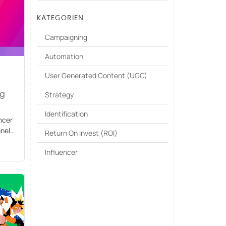
KATEGORIEN
Campaigning
Automation
User Generated Content (UGC)
Strategy
ng
Identification
ncer
nels.
Return On Invest (ROI)
nz
 von
Influencer