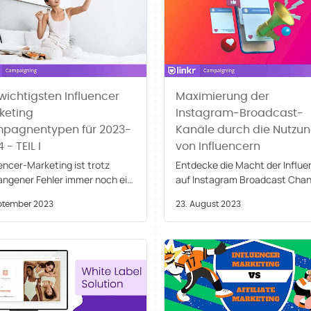
wichtigsten Influencer
Maximierung der
keting
Instagram-Broadcast-
pagnentypen für 2023-
Kanäle durch die Nutzu
 - TEIL I
von Influencern
encer-Marketing ist trotz
Entdecke die Macht der Influe
angener Fehler immer noch ein
auf Instagram Broadcast Chan
sames Instrument. Lies
Lerne, wie du die Online-Präse
eptember 2023
23. August 2023
ren Blog.
deiner Marke mit der Plattform
linkr optimieren kannst.