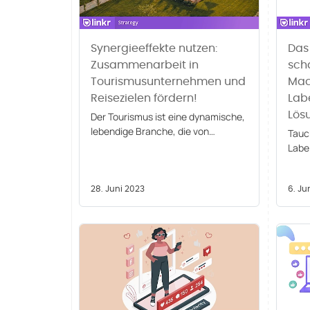
Synergieeffekte nutzen:
Das
Zusammenarbeit in
scha
Tourismusunternehmen und
Mach
Reisezielen fördern!
Lab
Lös
Der Tourismus ist eine dynamische,
lebendige Branche, die von
Tauch
Partnerschaften und
Labe
Zusammenarbeit lebt. Die
Lösu
gemeinsame Vision aller Beteiligten
noch
- seien es Reisebüros, Hotels,
28. Juni 2023
Wach
6. Ju
lokale Attraktionen oder sogar
Unte
einzelne Touristen - bildet den
Grundstein für erfolgreiche
Tourismusunternehmen.