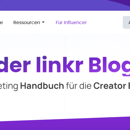
se
Ressourcen
Für Influencer
der linkr Blo
eting
Handbuch
für die
Creator