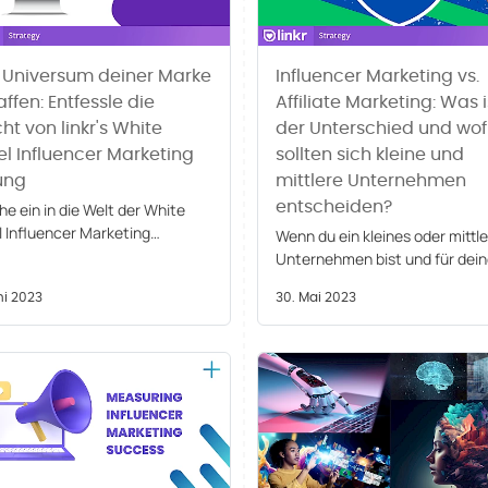
 Universum deiner Marke
Influencer Marketing vs.
ffen: Entfessle die
Affiliate Marketing: Was i
t von linkr's White
der Unterschied und wof
el Influencer Marketing
sollten sich kleine und
ung
mittlere Unternehmen
entscheiden?
e ein in die Welt der White
l Influencer Marketing
Wenn du ein kleines oder mittl
ngen mit linkr Network. Eröffne
Unternehmen bist und für dei
 heute neue
Produkte oder Dienstleistunge
stumschancen für dein
ni 2023
30. Mai 2023
werben willst, hast du vielleich
rnehmen!
schon von Influencer Marketin
und Affiliate Marketing gehört.
diesem Blogbeitrag gehen wir 
die Unterschiede ein.