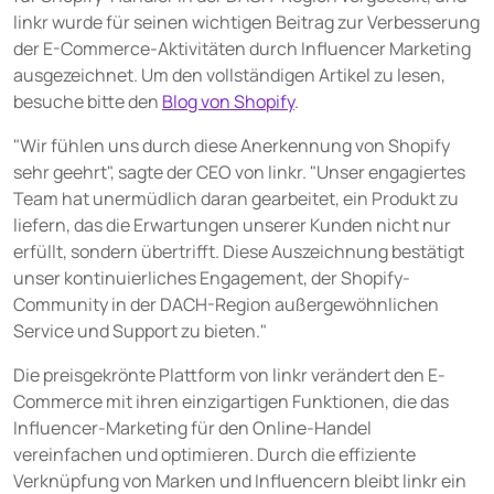
UNTERNEHMEN
linkr wurde für seinen wichtigen Beitrag zur Verbesserung
der E-Commerce-Aktivitäten durch Influencer Marketing
Über uns
ausgezeichnet. Um den vollständigen Artikel zu lesen,
Karriere
besuche bitte den
Blog von Shopify
.
Partner
"Wir fühlen uns durch diese Anerkennung von Shopify
Presse
sehr geehrt", sagte der CEO von linkr. "Unser engagiertes
Team hat unermüdlich daran gearbeitet, ein Produkt zu
liefern, das die Erwartungen unserer Kunden nicht nur
erfüllt, sondern übertrifft. Diese Auszeichnung bestätigt
unser kontinuierliches Engagement, der Shopify-
Community in der DACH-Region außergewöhnlichen
Service und Support zu bieten."
Die preisgekrönte Plattform von linkr verändert den E-
Commerce mit ihren einzigartigen Funktionen, die das
Influencer-Marketing für den Online-Handel
vereinfachen und optimieren. Durch die effiziente
Verknüpfung von Marken und Influencern bleibt linkr ein