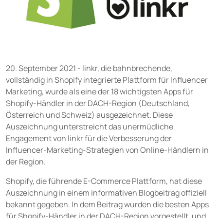
Social Media Inhalte beauftragen
USER GROUPS
Für Marken
Für Talentmanager
20. September 2021 - linkr, die bahnbrechende,
vollständig in Shopify integrierte Plattform für Influencer
Für Agenturen
Marketing, wurde als eine der 18 wichtigsten Apps für
Shopify-Händler in der DACH-Region (Deutschland,
Preise
Österreich und Schweiz) ausgezeichnet. Diese
Auszeichnung unterstreicht das unermüdliche
Engagement von linkr für die Verbesserung der
Ressourcen
Influencer-Marketing-Strategien von Online-Händlern in
WISSENSWERTES
der Region.
Blog
Shopify, die führende E-Commerce Plattform, hat diese
Hilfe
Auszeichnung in einem informativen Blogbeitrag offiziell
bekannt gegeben. In dem Beitrag wurden die besten Apps
Demo
für Shopify-Händler in der DACH-Region vorgestellt, und