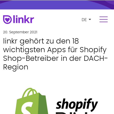
DE
Anmelden
Registrieren
20. September 2021
linkr gehört zu den 18
Für Influencer
wichtigsten Apps für Shopify
Shop-Betreiber in der DACH-
Plattform
Region
FUNKTIONEN
Influencer finden und verwalten
Kampagnen und Kooperationen
Produkt- und e-commerce Integration
Budgets und Vergütungen
Zahlungen und Rechnungslegung