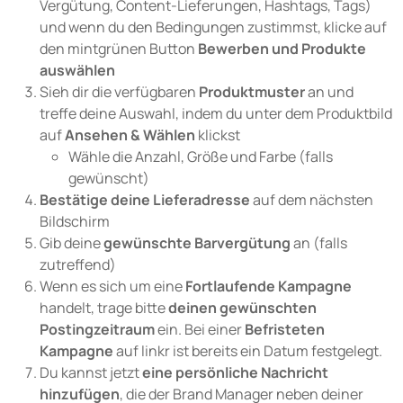
Vergütung, Content-Lieferungen, Hashtags, Tags)
und wenn du den Bedingungen zustimmst, klicke auf
Social Media Inhalte beauftragen
den mintgrünen Button
Bewerben und Produkte
USER GROUPS
auswählen
Für Marken
Sieh dir die verfügbaren
Produktmuster
an und
treffe deine Auswahl, indem du unter dem Produktbild
Für Talentmanager
auf
Ansehen & Wählen
klickst
Für Agenturen
Wähle die Anzahl, Größe und Farbe (falls
gewünscht)
Bestätige deine Lieferadresse
auf dem nächsten
Preise
Bildschirm
Gib deine
gewünschte Barvergütung
an (falls
zutreffend)
Ressourcen
Wenn es sich um eine
Fortlaufende Kampagne
WISSENSWERTES
handelt, trage bitte
deinen gewünschten
Blog
Postingzeitraum
ein. Bei einer
Befristeten
Kampagne
auf linkr ist bereits ein Datum festgelegt.
Hilfe
Du kannst jetzt
eine persönliche Nachricht
Demo
hinzufügen
, die der Brand Manager neben deiner