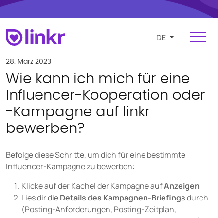
DE
Anmelden
Registrieren
28. März 2023
Wie kann ich mich für eine
Für Influencer
Influencer-Kooperation oder
-Kampagne auf linkr
Plattform
bewerben?
FUNKTIONEN
Influencer finden und verwalten
Befolge diese Schritte, um dich für eine bestimmte
Kampagnen und Kooperationen
Influencer-Kampagne zu bewerben:
Produkt- und e-commerce Integration
Klicke auf der Kachel der Kampagne auf
Anzeigen
Lies dir die
Details des Kampagnen-Briefings
durch
Budgets und Vergütungen
(Posting-Anforderungen, Posting-Zeitplan,
Zahlungen und Rechnungslegung