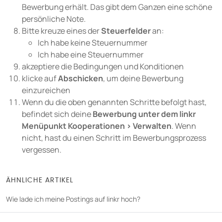
Bewerbung erhält. Das gibt dem Ganzen eine schöne
UNTERNEHMEN
persönliche Note.
Über uns
Bitte kreuze eines der
Steuerfelder
an:
Karriere
Ich habe keine Steuernummer
Ich habe eine Steuernummer
Partner
akzeptiere die Bedingungen und Konditionen
Presse
klicke auf
Abschicken
, um deine Bewerbung
einzureichen
Wenn du die oben genannten Schritte befolgt hast,
befindet sich deine
Bewerbung unter dem linkr
Menüpunkt Kooperationen > Verwalten
. Wenn
nicht, hast du einen Schritt im Bewerbungsprozess
vergessen.
ÄHNLICHE ARTIKEL
Wie lade ich meine Postings auf linkr hoch?